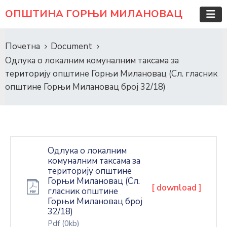
ОПШТИНА ГОРЊИ МИЛАНОВАЦ
Почетна
Document
Одлука о локалним комуналним таксама за
територију општине Горњи Милановац (Сл. гласник
општине Горњи Милановац број 32/18)
Одлука о локалним
комуналним таксама за
територију општине
Горњи Милановац (Сл.
[ download ]
гласник општине
Горњи Милановац број
32/18)
Pdf
(0kb)