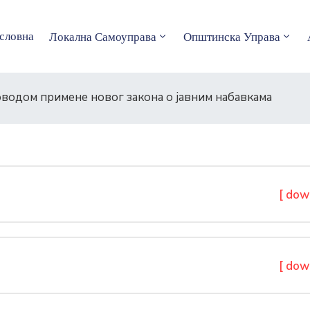
словна
Локална Самоуправа
Општинска Управа
оводом примене новог закона о јавним набавкама
[ dow
[ dow