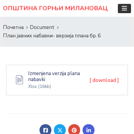
ОПШТИНА ГОРЊИ МИЛАНОВАЦ
Почетна
Document
План јавних набавки- верзија плана бр. 6
Izmenjena verzija plana
nabavki
[ download ]
Xlsx
(16kb)