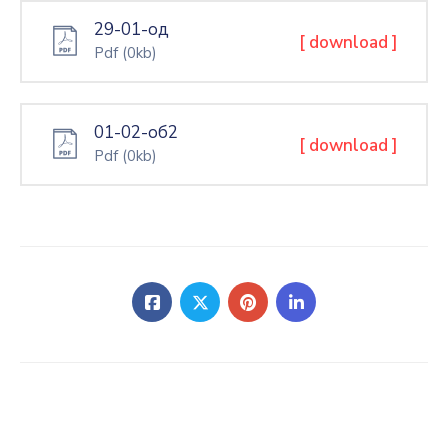
29-01-од
[ download ]
Pdf
(0kb)
01-02-об2
[ download ]
Pdf
(0kb)