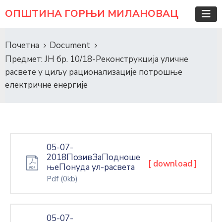
ОПШТИНА ГОРЊИ МИЛАНОВАЦ
Почетна
Document
Предмет: ЈН бр. 10/18-Реконструкција уличне
расвете у циљу рационализације потрошње
електричне енергије
05-07-
2018ПозивЗаПодноше
[ download ]
њеПонуда ул-расвета
Pdf
(0kb)
05-07-