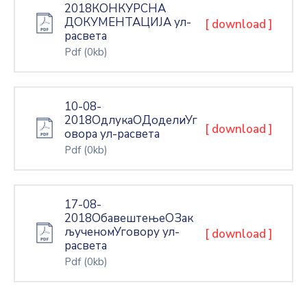
2018КОНКУРСНА
ДОКУМЕНТАЦИЈА ул-
[ download ]
расвета
Pdf
(0kb)
10-08-
2018ОдлукаОДоделиУг
[ download ]
овора ул-расвета
Pdf
(0kb)
17-08-
2018ОбавештењеОЗак
љученомУговору ул-
[ download ]
расвета
Pdf
(0kb)