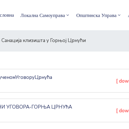
словна
Локална Самоуправа
Општинска Управа
– Санација клизишта у Горњој Црнући
ченомУговоруЦрнућа
[ dow
ЕНИ УГОВОРА-ГОРЊА ЦРНУћА
[ dow