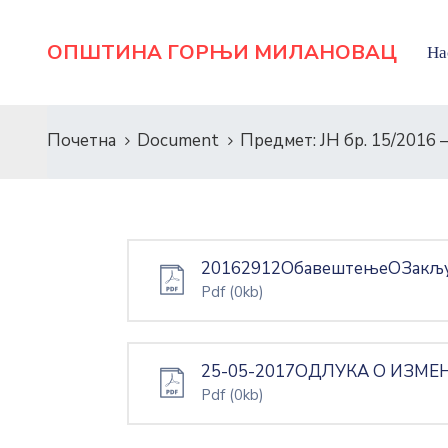
ОПШТИНА ГОРЊИ МИЛАНОВАЦ
На
Почетна
Document
Предмет: ЈН бр. 15/2016 
20162912ОбавештењеОЗакљу
Pdf
(0kb)
25-05-2017ОДЛУКА О ИЗМ
Pdf
(0kb)