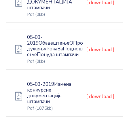
ДОКУМЕНТАЦИЈА
[ download ]
штампачи
Pdf
(0kb)
05-03-
2019ОбавештењеОПро
дужењуРокаЗаПоднош
[ download ]
ењеПонуда штампачи
Pdf
(0kb)
05-03-2019Измена
конкурсне
документације
[ download ]
штампачи
Pdf
(1875kb)