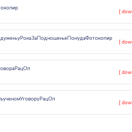
токопир
[ dow
одужењуРокаЗаПодношењеПонудаФотокопир
[ dow
говораРацОп
[ dow
љученомУговоруРацОп
[ dow