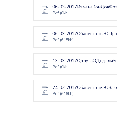
06-03-2017ИзменаКонДокФо
Pdf
(0kb)
06-03-2017ОбавештењеОПр
Pdf
(615kb)
13-03-2017ОдлукаОДоделиУ
Pdf
(0kb)
24-03-2017ОбавештењеОЗак
Pdf
(616kb)