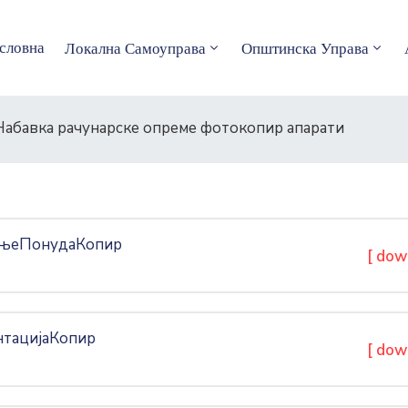
словна
Локална Самоуправа
Општинска Управа
 Набавка рачунарске опреме фотокопир апарати
ењеПонудаКопир
[ dow
нтацијаКопир
[ dow