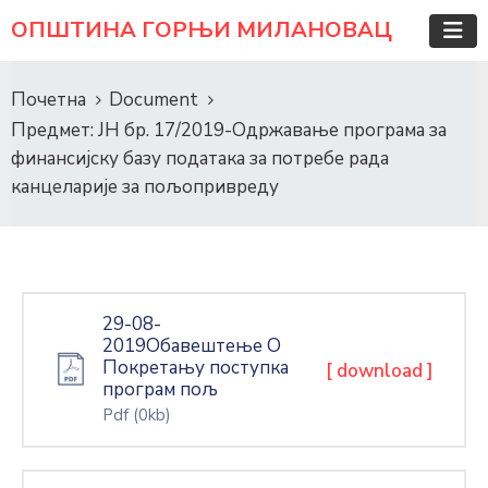
ОПШТИНА ГОРЊИ МИЛАНОВАЦ
Почетна
Document
Предмет: ЈН бр. 17/2019-Одржавање програма за
финансијску базу података за потребе рада
канцеларије за пољопривреду
29-08-
2019Обавештење О
Покретању поступка
[ download ]
програм пољ
Pdf
(0kb)