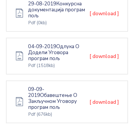
29-08-2019Конкурсна
документација програм
[ download ]
пољ
Pdf
(0kb)
04-09-2019Одлука О
Додели Уговора
[ download ]
програм пољ
Pdf
(1518kb)
09-09-
2019Обавештење О
Закључном Уговору
[ download ]
програм пољ
Pdf
(676kb)