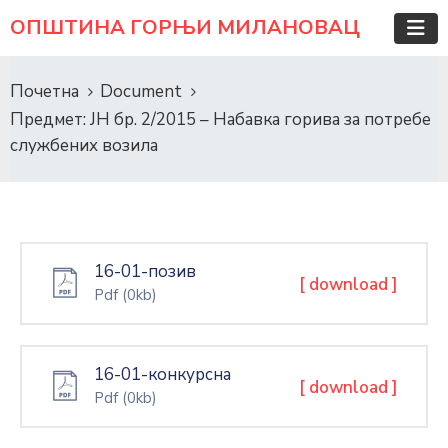
ОПШТИНА ГОРЊИ МИЛАНОВАЦ
Почетна
Document
Предмет: ЈН бр. 2/2015 – Набавка горива за потребе
службених возила
16-01-позив
[ download ]
Pdf
(0kb)
16-01-конкурсна
[ download ]
Pdf
(0kb)