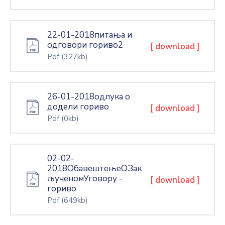
22-01-2018питања и
одговори гориво2
[ download ]
Pdf
(327kb)
26-01-2018одлука о
додели гориво
[ download ]
Pdf
(0kb)
02-02-
2018ОбавештењеОЗак
љученомУговору -
[ download ]
гориво
Pdf
(649kb)