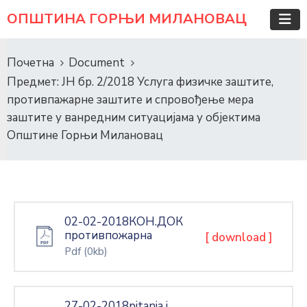
ОПШТИНА ГОРЊИ МИЛАНОВАЦ
Почетна
Document
Предмет: ЈН бр. 2/2018 Услуга физичке заштите,
противпажарне заштите и спровођење мера
заштите у ванредним ситуацијама у објектима
Општине Горњи Милановац
02-02-2018КОН.ДОК
противпожарна
[ download ]
Pdf
(0kb)
27-02-2018pitanja i