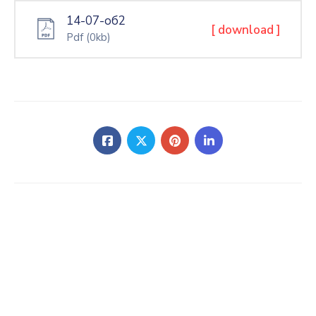
14-07-об2
[ download ]
Pdf
(0kb)