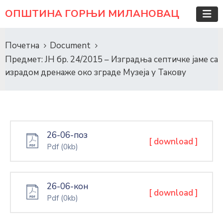
ОПШТИНА ГОРЊИ МИЛАНОВАЦ
Почетна
Document
Предмет: ЈН бр. 24/2015 – Изградња септичке јаме са
израдом дренаже око зграде Музеја у Такову
26-06-поз
[ download ]
Pdf
(0kb)
26-06-кон
[ download ]
Pdf
(0kb)