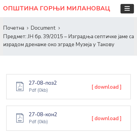
ОПШТИНА ГОРЊИ МИЛАНОВАЦ
Почетна
Document
Предмет: ЈН бр. 39/2015 – Изградња септичке јаме са
израдом дренаже око зграде Музеја у Такову
27-08-поз2
[ download ]
Pdf
(0kb)
27-08-кон2
[ download ]
Pdf
(0kb)