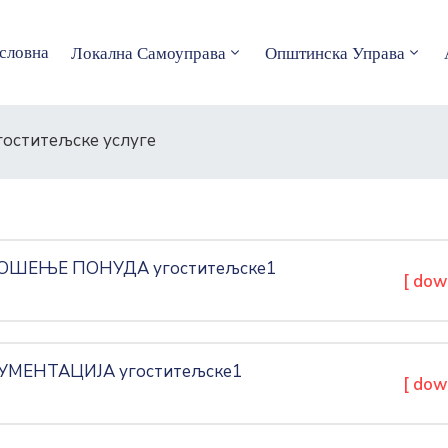
словна
Локална Самоуправа
Општинска Управа
гоститељске услуге
ОШЕЊЕ ПОНУДА угоститељске1
[ dow
УМЕНТАЦИЈА угоститељске1
[ dow