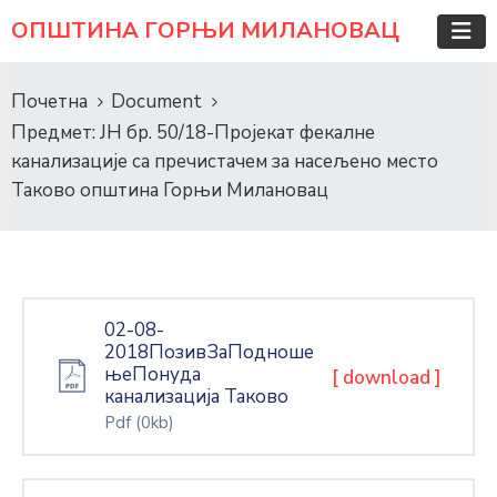
ОПШТИНА ГОРЊИ МИЛАНОВАЦ
Почетна
Document
Предмет: ЈН бр. 50/18-Пројекат фекалне
канализације са пречистачем за насељено место
Таково општина Горњи Милановац
02-08-
2018ПозивЗаПодноше
њеПонуда
[ download ]
канализација Таково
Pdf
(0kb)