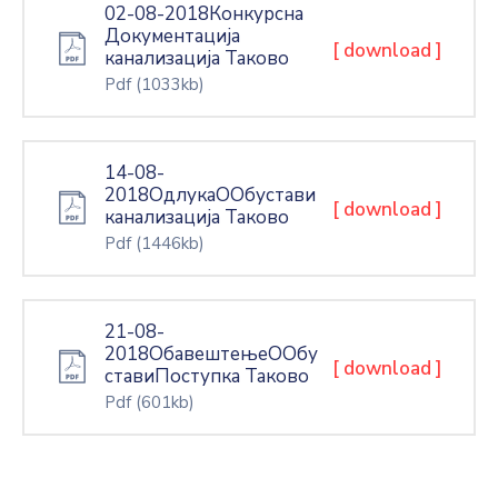
02-08-2018Конкурсна
Документација
[ download ]
канализација Таково
Pdf
(1033kb)
14-08-
2018ОдлукаООбустави
[ download ]
канализација Таково
Pdf
(1446kb)
21-08-
2018ОбавештењеООбу
[ download ]
ставиПоступка Таково
Pdf
(601kb)