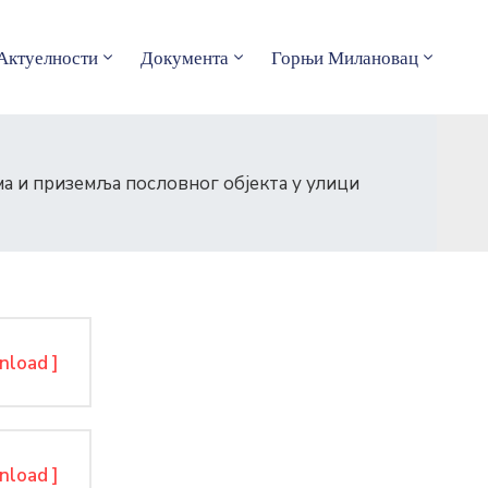
Актуелности
Документа
Горњи Милановац
а и приземља пословног објекта у улици
nload ]
nload ]