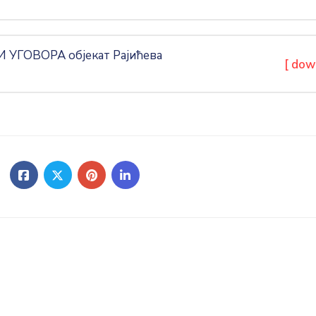
УГОВОРА објекат Рајићева
[ dow