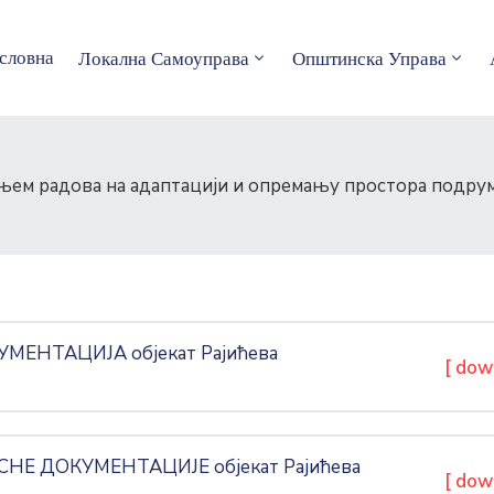
словна
Локална Самоуправа
Општинска Управа
ењем радова на адаптацији и опремању простора подрум
МЕНТАЦИЈА објекат Рајићева
[ dow
НЕ ДОКУМЕНТАЦИЈЕ објекат Рајићева
[ dow