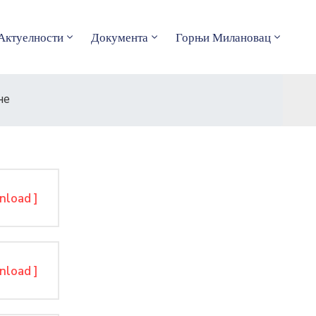
Актуелности
Документа
Горњи Милановац
не
nload ]
nload ]