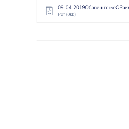
09-04-2019ОбавештењеОЗакљ
Pdf
(0kb)