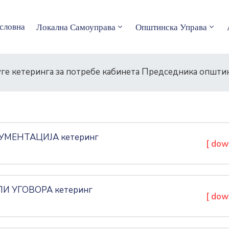
словна
Локална Самоуправа
Општинска Управа
луге кетеринга за потребе кабинета Председника општи
УМЕНТАЦИЈА кетеринг
[ dow
И УГОВОРА кетеринг
[ dow