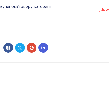
ученомУговору кетеринг
[ dow