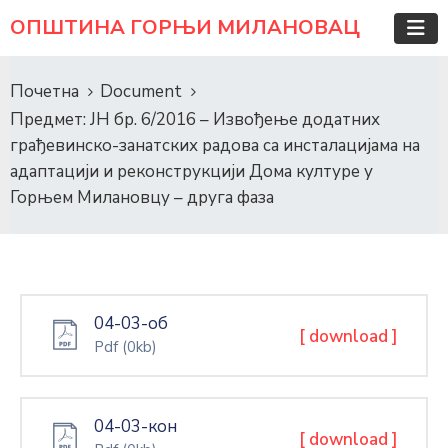
ОПШТИНА ГОРЊИ МИЛАНОВАЦ
Почетна
Document
Предмет: ЈН бр. 6/2016 – Извођење додатних
грађевинско-занатских радова са инсталацијама на
адаптацији и реконструкцији Дома културе у
Горњем Милановцу – друга фаза
04-03-об
[ download ]
Pdf
(0kb)
04-03-кон
[ download ]