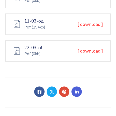
Pdf
(0kb)
11-03-од
[ download ]
Pdf
(194kb)
22-03-об
[ download ]
Pdf
(0kb)