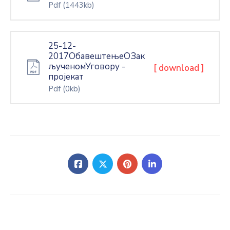
Pdf
(1443kb)
25-12-
2017ОбавештењеОЗак
љученомУговору -
[ download ]
пројекат
Pdf
(0kb)