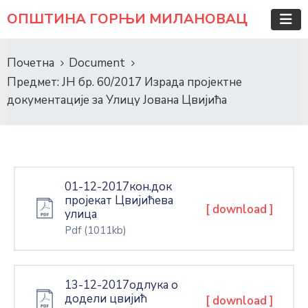
ОПШТИНА ГОРЊИ МИЛАНОВАЦ
Почетна
Document
Предмет: ЈН бр. 60/2017 Израда пројектне
документације за Улицу Јована Цвијића
01-12-2017кон.док
пројекат Цвијићева
[ download ]
улица
Pdf
(1011kb)
13-12-2017одлука о
додели цвијић
[ download ]