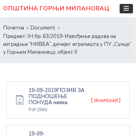
ОПШТИНА ГОРЊИ МИЛАНОВАЦ
Почетна
Document
Предмет: ЈН бр. 63/2019-Извођење радова на
изградњи “НИВЕА”, дечијег игралишта у ПУ „Сунце“
у Горњем Милановцу, објект II
19-09-2019ПОЗИВ ЗА
ПОДНОШЕЊЕ
[ download ]
ПОНУДА нивеа
Pdf
(0kb)
19-09-