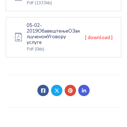
Pdf
(1333kb)
05-02-
2019ОбавештењеОЗак
љученомУговору
[ download ]
услуге
Pdf
(0kb)