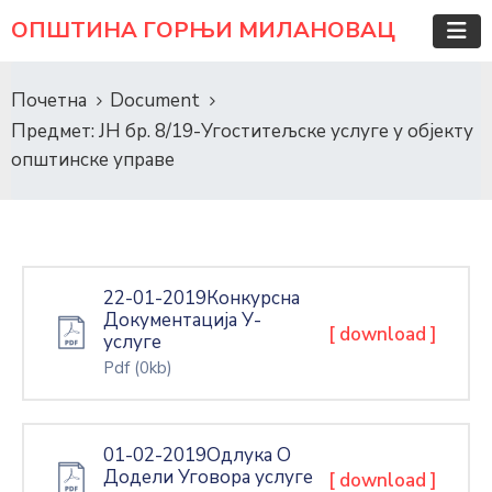
ОПШТИНА ГОРЊИ МИЛАНОВАЦ
Почетна
Document
Предмет: ЈН бр. 8/19-Угоститељске услуге у објекту
општинске управе
22-01-2019Конкурсна
Документација У-
[ download ]
услуге
Pdf
(0kb)
01-02-2019Одлука О
Додели Уговора услуге
[ download ]