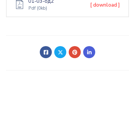
01-03-од2
[ download ]
Pdf
(0kb)