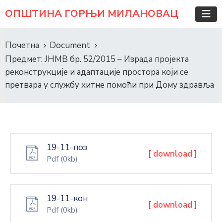
ОПШТИНА ГОРЊИ МИЛАНОВАЦ
Почетна
Document
Предмет: ЈНМВ бр. 52/2015 – Израда пројекта
реконструкције и адаптације простора који се
претвара у службу хитне помоћи при Дому здравља
19-11-поз
[ download ]
Pdf
(0kb)
19-11-кон
[ download ]
Pdf
(0kb)