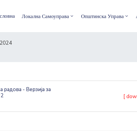
словна
Локална Самоуправа
Општинска Управа
2024
радова - Верзија за
32
[ dow