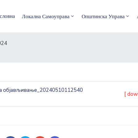
словна
Локална Самоуправа
Општинска Управа
024
 за објављивање_20240510112540
[ dow