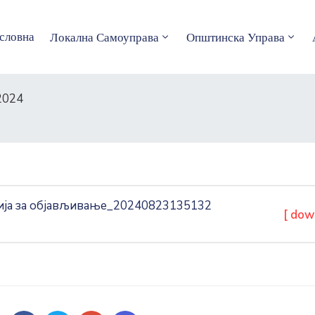
словна
Локална Самоуправа
Општинска Управа
2024
ија за објављивање_20240823135132
[ dow