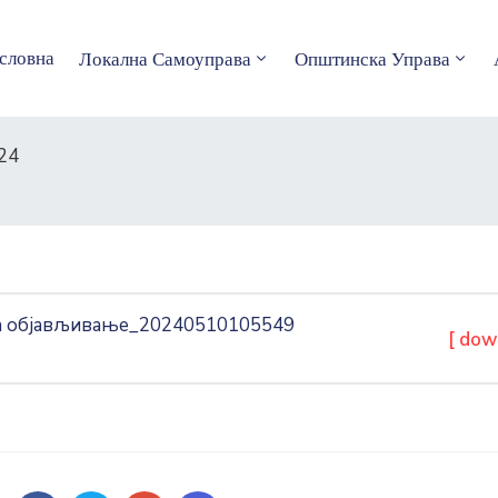
словна
Локална Самоуправа
Општинска Управа
24
 за објављивање_20240510105549
[ dow