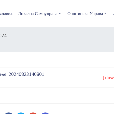
словна
Локална Самоуправа
Општинска Управа
024
ивање_20240823140801
[ dow