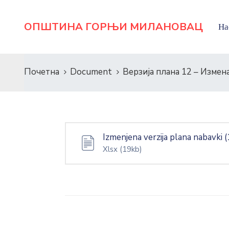
ОПШТИНА ГОРЊИ МИЛАНОВАЦ
На
Почетна
Document
Верзија плана 12 – Измен
Izmenjena verzija plana nabavki (
Xlsx
(19kb)