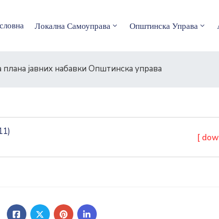
словна
Локална Самоуправа
Општинска Управа
а плана јавних набавки Општинска управа
11)
[ dow