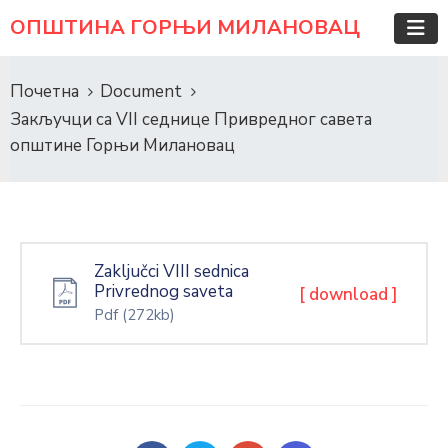
ОПШТИНА ГОРЊИ МИЛАНОВАЦ
Почетна
Document
Закључци са VII седнице Привредног савета
општине Горњи Милановац
Zaključci VIII sednica
Privrednog saveta
[ download ]
Pdf
(272kb)