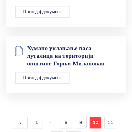
Погледај документ
Хумано уклањање паса
луталица на територији
општине Горњи Милановац
Погледај документ
...
1
8
9
10
11