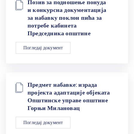
Позив за подношење понуда
и конкурсна документација
за набавку поклон пића за
потребе кабинета
Председника општине
Погледај документ
Предмет набавке: израда
пројекта адаптације објеката
Општинске управе општине
Горњи Милановац
Погледај документ