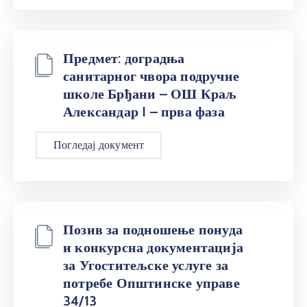
Предмет: доградња
санитарног чвора подручне
школе Брђани – ОШ Краљ
Александар I – прва фаза
Погледај документ
Позив за подношење понуда
и конкурсна документација
за Угоститељске услуге за
потребе Општинске управе
34/13