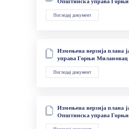
Општинска управа Горњи 
Погледај документ
Измењена верзија плана ј
управа Горњи Милановац 1
Погледај документ
Измењена верзија плана ја
Општинска управа Горњи 