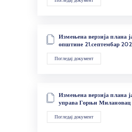
Погледај документ
Измењена верзија плана ј
општине 21.септембар 2021
Погледај документ
Измењена верзија плана ј
управа Горњи Милановац 0
Погледај документ