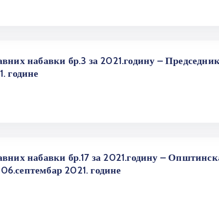
авних набавки бр.3 за 2021.годину – Председни
. године
авних набавки бр.17 за 2021.годину – Општинск
6.септембар 2021. године