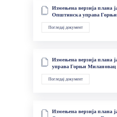
Измењена верзија плана ја
Општинска управа Горњи 
Погледај документ
Измењена верзија плана ј
управа Горњи Милановац 0
Погледај документ
Измењена верзија плана ја