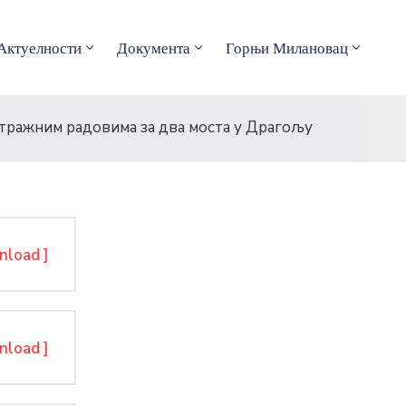
Актуелности
Документа
Горњи Милановац
стражним радовима за два моста у Драгољу
nload ]
nload ]