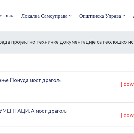
словна
Локална Самоуправа
Општинска Управа
зрада пројектно техничке документације са геолошко и
ење Понуда мост драгољ
[ dow
УМЕНТАЦИЈА мост драгољ
[ dow