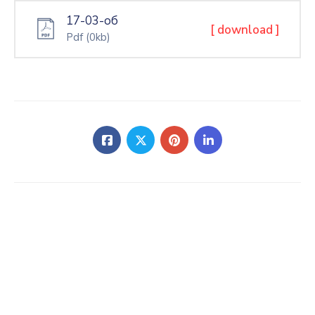
17-03-об
[ download ]
Pdf
(0kb)