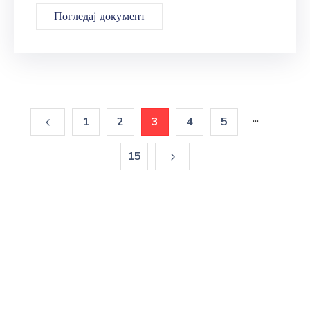
Погледај документ
...
1
2
3
4
5
15