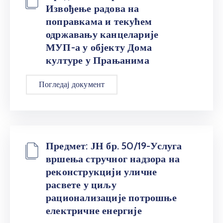
Извођење радова на
поправкама и текућем
одржавању канцеларије
МУП-а у објекту Дома
културе у Прањанима
Погледај документ
Предмет: ЈН бр. 50/19-Услуга
вршења стручног надзора на
реконструкцији уличне
расвете у циљу
рационализације потрошње
електричне енергије