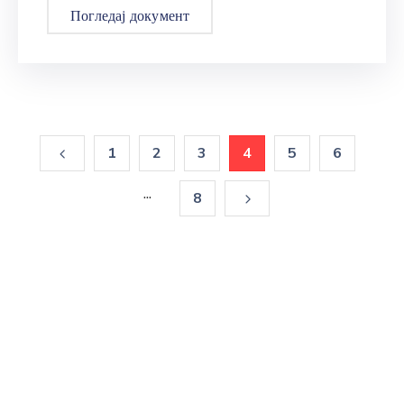
Погледај документ
1
2
3
4
5
6
...
8