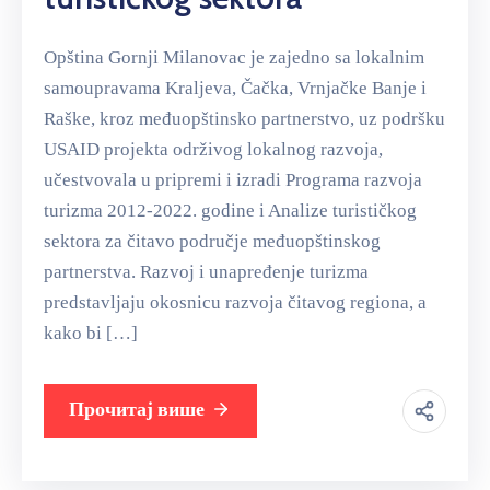
Opština Gornji Milanovac je zajedno sa lokalnim
samoupravama Kraljeva, Čačka, Vrnjačke Banje i
Raške, kroz međuopštinsko partnerstvo, uz podršku
USAID projekta održivog lokalnog razvoja,
učestvovala u pripremi i izradi Programa razvoja
turizma 2012-2022. godine i Analize turističkog
sektora za čitavo područje međuopštinskog
partnerstva. Razvoj i unapređenje turizma
predstavljaju okosnicu razvoja čitavog regiona, a
kako bi […]
Прочитај више