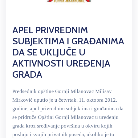
APEL PRIVREDNIM
SUBJEKTIMA I GRAĐANIMA
DA SE UKLJUČE U
AKTIVNOSTI UREĐENJA
GRADA
Predsednik opštine Gornji Milanovac Milisav
Mirković uputio je u četvrtak, 11. oktobra 2012.
godine, apel privrednim subjektima i građanima da
se pridruže Opštini Gornji Milanovac u uređenju
grada kroz sređivanje površina u okviru kojih
posluju i svojih privatnih poseda, ukoliko je to