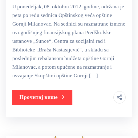
U ponedeljak, 08. oktobra 2012. godine, održana je
peta po redu sednica Opštinskog veća opštine
Gornji Milanovac. Na sednici su razmatrane izmene
ovogodišnjeg finansijskog plana Predškolske
ustanove „Sunce“, Centra za socijalni rad i
Biblioteke „Braća Nastasijević“, u skladu sa
poslednjim rebalansom budžeta opštine Gornji
Milanovac, a potom upućene na razmatranje i
usvajanje Skupštini opštine Gornji […]
Прочитај више