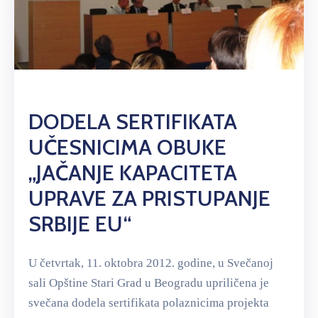
DODELA SERTIFIKATA
UČESNICIMA OBUKE
„JAČANJE KAPACITETA
UPRAVE ZA PRISTUPANJE
SRBIJE EU“
U četvrtak, 11. oktobra 2012. godine, u Svečanoj
sali Opštine Stari Grad u Beogradu upriličena je
svečana dodela sertifikata polaznicima projekta