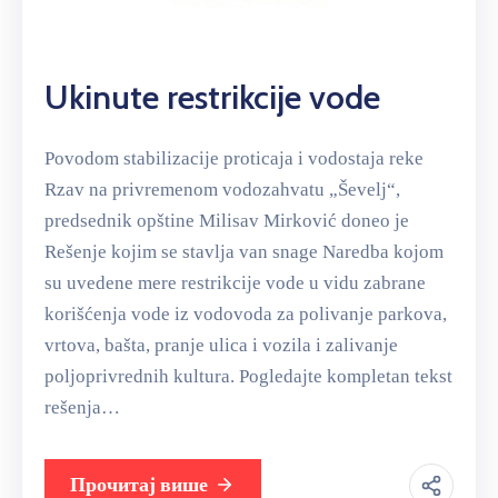
Ukinute restrikcije vode
Povodom stabilizacije proticaja i vodostaja reke
Rzav na privremenom vodozahvatu „Ševelj“,
predsednik opštine Milisav Mirković doneo je
Rešenje kojim se stavlja van snage Naredba kojom
su uvedene mere restrikcije vode u vidu zabrane
korišćenja vode iz vodovoda za polivanje parkova,
vrtova, bašta, pranje ulica i vozila i zalivanje
poljoprivrednih kultura. Pogledajte kompletan tekst
rešenja…
Прочитај више