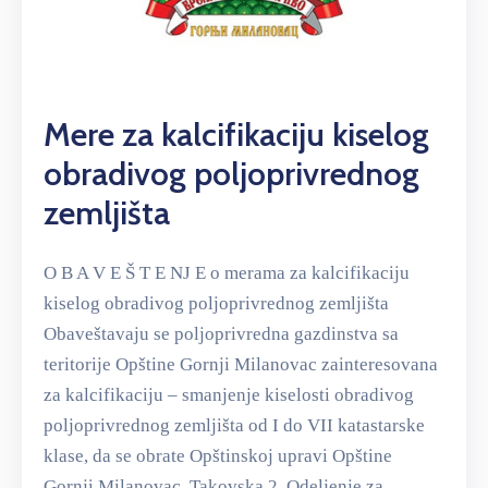
Mere za kalcifikaciju kiselog
obradivog poljoprivrednog
zemljišta
O B A V E Š T E NJ E o merama za kalcifikaciju
kiselog obradivog poljoprivrednog zemljišta
Obaveštavaju se poljoprivredna gazdinstva sa
teritorije Opštine Gornji Milanovac zainteresovana
za kalcifikaciju – smanjenje kiselosti obradivog
poljoprivrednog zemljišta od I do VII katastarske
klase, da se obrate Opštinskoj upravi Opštine
Gornji Milanovac, Takovska 2, Odeljenje za