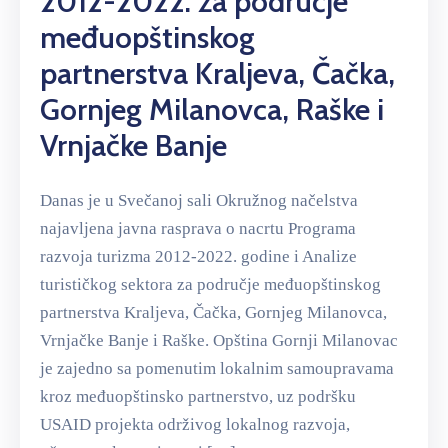
2012-2022. za područje
međuopštinskog
partnerstva Kraljeva, Čačka,
Gornjeg Milanovca, Raške i
Vrnjačke Banje
Danas je u Svečanoj sali Okružnog načelstva
najavljena javna rasprava o nacrtu Programa
razvoja turizma 2012-2022. godine i Analize
turističkog sektora za područje međuopštinskog
partnerstva Kraljeva, Čačka, Gornjeg Milanovca,
Vrnjačke Banje i Raške. Opština Gornji Milanovac
je zajedno sa pomenutim lokalnim samoupravama
kroz međuopštinsko partnerstvo, uz podršku
USAID projekta održivog lokalnog razvoja,