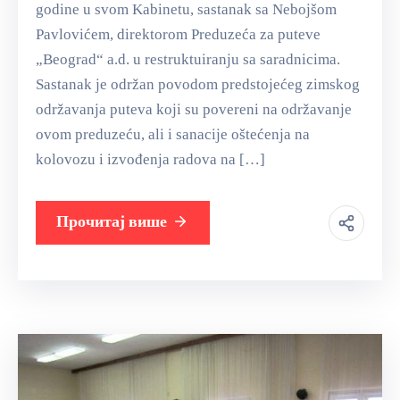
godine u svom Kabinetu, sastanak sa Nebojšom
Pavlovićem, direktorom Preduzeća za puteve
„Beograd“ a.d. u restruktuiranju sa saradnicima.
Sastanak je održan povodom predstojećeg zimskog
održavanja puteva koji su povereni na održavanje
ovom preduzeću, ali i sanacije oštećenja na
kolovozu i izvođenja radova na […]
Прочитај више