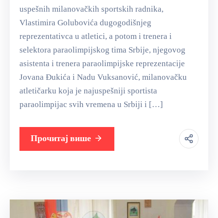
uspešnih milanovačkih sportskih radnika,
Vlastimira Golubovića dugogodišnjeg
reprezentativca u atletici, a potom i trenera i
selektora paraolimpijskog tima Srbije, njegovog
asistenta i trenera paraolimpijske reprezentacije
Jovana Đukića i Nadu Vuksanović, milanovačku
atletičarku koja je najuspešniji sportista
paraolimpijac svih vremena u Srbiji i […]
Прочитај више