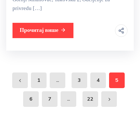
privredu […]
Прочитај више
...
1
3
4
5
...
6
7
22